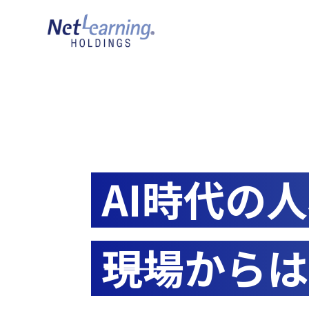
AI時代の
――現場か