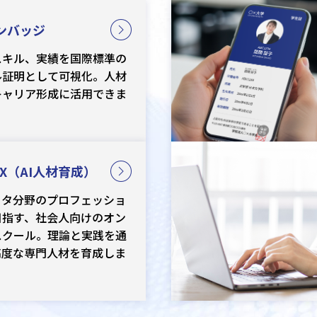
ンバッジ
スキル、実績を国際標準の
ル証明として可視化。人材
キャリア形成に活用できま
oiX（AI人材育成）
ータ分野のプロフェッショ
目指す、社会人向けのオン
スクール。理論と実践を通
高度な専門人材を育成しま