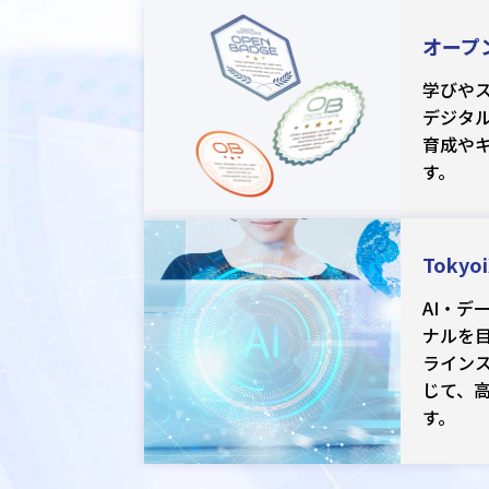
オープ
学びや
デジタ
育成や
す。
Toky
AI・デ
ナルを
ライン
じて、
す。